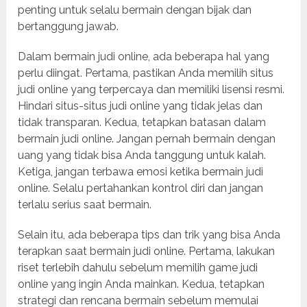
penting untuk selalu bermain dengan bijak dan
bertanggung jawab.
Dalam bermain judi online, ada beberapa hal yang
perlu diingat. Pertama, pastikan Anda memilih situs
judi online yang terpercaya dan memiliki lisensi resmi.
Hindari situs-situs judi online yang tidak jelas dan
tidak transparan. Kedua, tetapkan batasan dalam
bermain judi online. Jangan pernah bermain dengan
uang yang tidak bisa Anda tanggung untuk kalah.
Ketiga, jangan terbawa emosi ketika bermain judi
online. Selalu pertahankan kontrol diri dan jangan
terlalu serius saat bermain.
Selain itu, ada beberapa tips dan trik yang bisa Anda
terapkan saat bermain judi online. Pertama, lakukan
riset terlebih dahulu sebelum memilih game judi
online yang ingin Anda mainkan. Kedua, tetapkan
strategi dan rencana bermain sebelum memulai