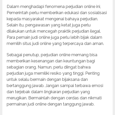
Dalam menghadapi fenomena perjudian online ini,
Pemerintah perlu memberikan edukasi dan sosialisasi
kepada masyarakat mengenai bahaya perjudian.
Selain itu, pengawasan yang ketat juga perlu
dilakukan untuk mencegah praktik perjudian ilegal.
Para pemain judi online juga perlu lebih bijak dalam
memilih situs judi online yang terpercaya dan aman.
Sebagai penutup, perjudian online memang bisa
memberikan kesenangan dan keuntungan bagi
sebagian orang. Namun, perlu diingat bahwa
perjudian juga memiliki resiko yang tinggi. Penting
untuk selalu bermain dengan bijaksana dan
bertanggung jawab. Jangan sampai terbawa emosi
dan terjebak dalam lingkaran perjudian yang
merugikan. Bermainlah dengan cerdas dan nikmati
permainan judi online dengan tanggung jawab.