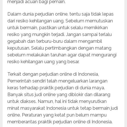
menjadi acuan bagi pemain.
Dalam dunia perjudian online, tentu saja tidak lepas
dari resiko kehilangan uang. Sebelum memutuskan
untuk bermain, pastikan untuk selalu memikirkan
resiko yang mungkin terjadi. Jangan sampai terlalu
gegabah dan terburu-buru dalam mengambil
keputusan. Selalu pertimbangkan dengan matang
sebelum melakukan taruhan agar dapat mengurangi
resiko kehilangan uang yang besar.
Terkait dengan perjudian online di Indonesia,
Pemerintah sendiri telah mengeluarkan larangan
keras terhadap praktik perjudian di dunia maya.
Banyak situs judi online yang diblokir dan dilarang
untuk diakses. Namun, hal ini tidak menyurutkan
minat masyarakat Indonesia untuk tetap bermain judi
online. Peraturan yang ketat pun belum mampu
memberantas praktik perjudian online di Indonesia.