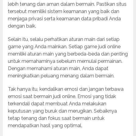
lebih tenang dan aman dalam bermain. Pastikan situs
tersebut memiliki sistem keamanan yang baik dan
menjaga privasi serta keamanan data pribadi Anda
dengan baik.
Selain itu, selalu perhatikan aturan main dari setiap
game yang Anda mainkan. Setiap game judi online
memiliki aturan main yang berbeda-beda dan penting
untuk memahaminya sebelum memulai permainan.
Dengan memahami aturan main, Anda dapat
meningkatkan peluang menang dalam bermain.
Tak hanya itu, kendalikan emosi dan jangan terbawa
emosi saat bermain judi online. Emosi yang tidak
terkendali dapat membuat Anda melakukan
keputusan yang buruk dan merugikan. Sebaiknya
tetap tenang dan fokus saat bermain untuk
mendapatkan hasil yang optimal.