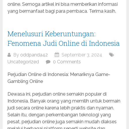
online. Semoga artikel ini bisa memberikan informasi
yang bermanfaat bagi para pembaca. Terima kasih.
Menelusuri Keberuntungan:
Fenomena Judi Online di Indonesia
By
oddpanda42
September 3, 2024
Uncategorized
0 Comments
Perjudian Online di Indonesia: Menariknya Game-
Gambling Online
Dewasa ini, perjudian online semakin populer di
Indonesia. Banyak orang yang memilih untuk bermain
judi secara online karena lebih praktis dan nyaman.
Selain itu, dengan perkembangan teknologi yang
pesat, perjudian online juga semakin mudah diakses
melalui berbagai platform seperti website dan