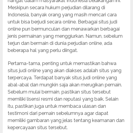
hangat dalam masyarakat Indonesia belakangan ini.
Meskipun secara hukum perjudian dilarang di
Indonesia, banyak orang yang masih mencari cara
untuk bisa berjudi secara online. Berbagai situs judi
online pun bermunculan dan menawarkan berbagai
jenis permainan yang menggiurkan. Namun, sebelum
terjun dan bermain di dunia perjudian online, ada
beberapa hal yang perlu diingat.
Pertama-tama, penting untuk memastikan bahwa
situs judi online yang akan diakses adalah situs yang
terpercaya. Terdapat banyak situs judi online yang
abal-abal dan mungkin saja akan merugikan pemain.
Sebelum mulai bermain, pastikan situs tersebut
memiliki lisensi resmi dan reputasi yang baik. Selain
itu, pastikan juga untuk membaca ulasan dan
testimoni dari pemain sebelumnya agar dapat
memiliki gambaran yang jelas tentang keamanan dan
kepercayaan situs tersebut.