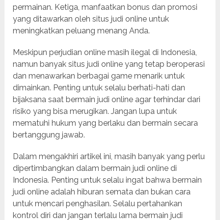
permainan. Ketiga, manfaatkan bonus dan promosi
yang ditawarkan oleh situs judi online untuk
meningkatkan peluang menang Anda.
Meskipun perjudian online masih ilegal di Indonesia,
namun banyak situs judi online yang tetap beroperasi
dan menawarkan berbagai game menarik untuk
dimainkan. Penting untuk selalu berhati-hati dan
bijaksana saat bermain judi online agar terhindar dari
risiko yang bisa merugikan. Jangan lupa untuk
mematuhi hukum yang berlaku dan bermain secara
bertanggung jawab.
Dalam mengakhiri artikel ini, masih banyak yang perlu
dipertimbangkan dalam bermain judi online di
Indonesia. Penting untuk selalu ingat bahwa bermain
judi online adalah hiburan semata dan bukan cara
untuk mencari penghasilan. Selalu pertahankan
kontrol diri dan jangan terlalu lama bermain judi