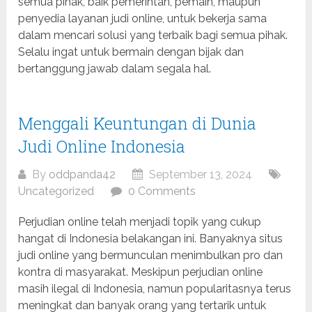
semua pihak, baik pemerintah, pemain, maupun
penyedia layanan judi online, untuk bekerja sama
dalam mencari solusi yang terbaik bagi semua pihak.
Selalu ingat untuk bermain dengan bijak dan
bertanggung jawab dalam segala hal.
Menggali Keuntungan di Dunia
Judi Online Indonesia
By
oddpanda42
September 13, 2024
Uncategorized
0 Comments
Perjudian online telah menjadi topik yang cukup
hangat di Indonesia belakangan ini. Banyaknya situs
judi online yang bermunculan menimbulkan pro dan
kontra di masyarakat. Meskipun perjudian online
masih ilegal di Indonesia, namun popularitasnya terus
meningkat dan banyak orang yang tertarik untuk