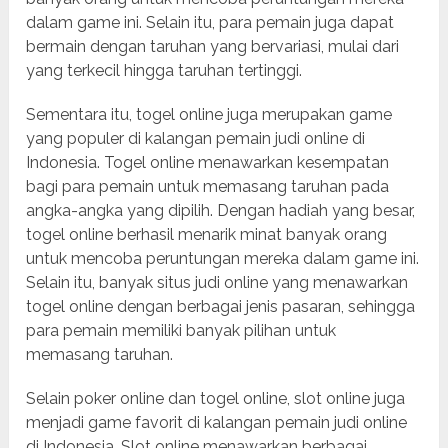
dalam game ini. Selain itu, para pemain juga dapat
bermain dengan taruhan yang bervariasi, mulai dari
yang terkecil hingga taruhan tertinggi.
Sementara itu, togel online juga merupakan game
yang populer di kalangan pemain judi online di
Indonesia. Togel online menawarkan kesempatan
bagi para pemain untuk memasang taruhan pada
angka-angka yang dipilih. Dengan hadiah yang besar,
togel online berhasil menarik minat banyak orang
untuk mencoba peruntungan mereka dalam game ini.
Selain itu, banyak situs judi online yang menawarkan
togel online dengan berbagai jenis pasaran, sehingga
para pemain memiliki banyak pilihan untuk
memasang taruhan.
Selain poker online dan togel online, slot online juga
menjadi game favorit di kalangan pemain judi online
di Indonesia. Slot online menawarkan berbagai