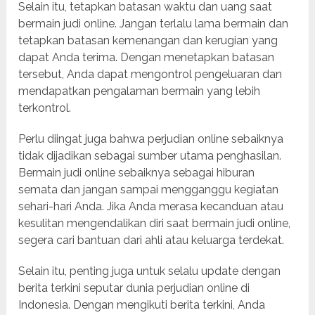
Selain itu, tetapkan batasan waktu dan uang saat
bermain judi online. Jangan terlalu lama bermain dan
tetapkan batasan kemenangan dan kerugian yang
dapat Anda terima. Dengan menetapkan batasan
tersebut, Anda dapat mengontrol pengeluaran dan
mendapatkan pengalaman bermain yang lebih
terkontrol.
Perlu diingat juga bahwa perjudian online sebaiknya
tidak dijadikan sebagai sumber utama penghasilan.
Bermain judi online sebaiknya sebagai hiburan
semata dan jangan sampai mengganggu kegiatan
sehari-hari Anda. Jika Anda merasa kecanduan atau
kesulitan mengendalikan diri saat bermain judi online,
segera cari bantuan dari ahli atau keluarga terdekat.
Selain itu, penting juga untuk selalu update dengan
berita terkini seputar dunia perjudian online di
Indonesia. Dengan mengikuti berita terkini, Anda