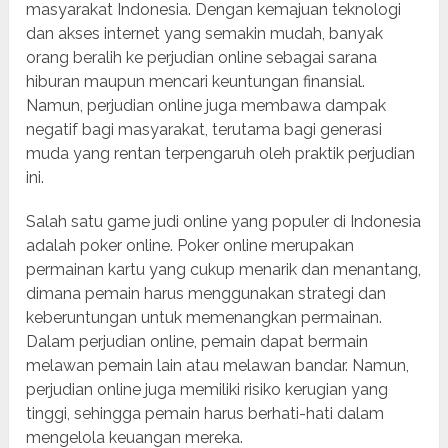
masyarakat Indonesia. Dengan kemajuan teknologi
dan akses internet yang semakin mudah, banyak
orang beralih ke perjudian online sebagai sarana
hiburan maupun mencari keuntungan finansial.
Namun, perjudian online juga membawa dampak
negatif bagi masyarakat, terutama bagi generasi
muda yang rentan terpengaruh oleh praktik perjudian
ini.
Salah satu game judi online yang populer di Indonesia
adalah poker online. Poker online merupakan
permainan kartu yang cukup menarik dan menantang,
dimana pemain harus menggunakan strategi dan
keberuntungan untuk memenangkan permainan.
Dalam perjudian online, pemain dapat bermain
melawan pemain lain atau melawan bandar. Namun,
perjudian online juga memiliki risiko kerugian yang
tinggi, sehingga pemain harus berhati-hati dalam
mengelola keuangan mereka.