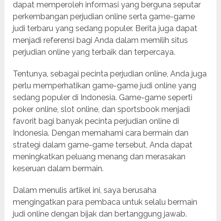
dapat memperoleh informasi yang berguna seputar
perkembangan perjudian online serta game-game
judi terbaru yang sedang populer. Berita juga dapat
menjadi referensi bagi Anda dalam memilih situs
perjudian online yang terbaik dan terpercaya.
Tentunya, sebagai pecinta perjudian online, Anda juga
perlu memperhatikan game-game judi online yang
sedang populer di Indonesia. Game-game seperti
poker online, slot online, dan sportsbook menjadi
favorit bagi banyak pecinta perjudian online di
Indonesia. Dengan memahami cara bermain dan
strategi dalam game-game tersebut, Anda dapat
meningkatkan peluang menang dan merasakan
keseruan dalam bermain.
Dalam menulis artikel ini, saya berusaha
mengingatkan para pembaca untuk selalu bermain
judi online dengan bijak dan bertanggung jawab.