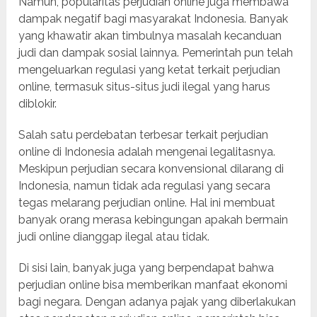
Namun, popularitas perjudian online juga membawa
dampak negatif bagi masyarakat Indonesia. Banyak
yang khawatir akan timbulnya masalah kecanduan
judi dan dampak sosial lainnya. Pemerintah pun telah
mengeluarkan regulasi yang ketat terkait perjudian
online, termasuk situs-situs judi ilegal yang harus
diblokir.
Salah satu perdebatan terbesar terkait perjudian
online di Indonesia adalah mengenai legalitasnya.
Meskipun perjudian secara konvensional dilarang di
Indonesia, namun tidak ada regulasi yang secara
tegas melarang perjudian online. Hal ini membuat
banyak orang merasa kebingungan apakah bermain
judi online dianggap ilegal atau tidak.
Di sisi lain, banyak juga yang berpendapat bahwa
perjudian online bisa memberikan manfaat ekonomi
bagi negara. Dengan adanya pajak yang diberlakukan