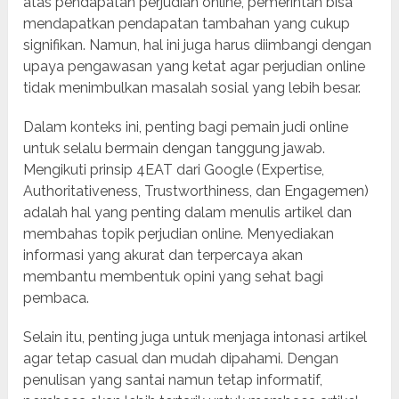
atas pendapatan perjudian online, pemerintah bisa
mendapatkan pendapatan tambahan yang cukup
signifikan. Namun, hal ini juga harus diimbangi dengan
upaya pengawasan yang ketat agar perjudian online
tidak menimbulkan masalah sosial yang lebih besar.
Dalam konteks ini, penting bagi pemain judi online
untuk selalu bermain dengan tanggung jawab.
Mengikuti prinsip 4EAT dari Google (Expertise,
Authoritativeness, Trustworthiness, dan Engagemen)
adalah hal yang penting dalam menulis artikel dan
membahas topik perjudian online. Menyediakan
informasi yang akurat dan terpercaya akan
membantu membentuk opini yang sehat bagi
pembaca.
Selain itu, penting juga untuk menjaga intonasi artikel
agar tetap casual dan mudah dipahami. Dengan
penulisan yang santai namun tetap informatif,